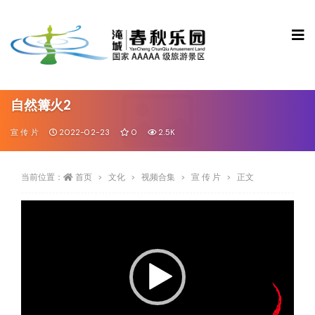
自然篝火2
宣 传 片
2022-02-23
0
2.5K
当前位置：
首页
文化
视频合集
宣 传 片
正文
视
频
播
放
器