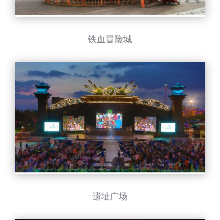
铁血冒险城
遗址广场