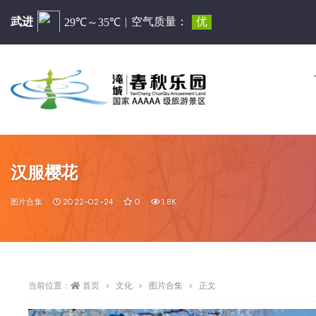
汉服樱花
图片合集
2022-02-24
0
1.8K
当前位置：
首页
文化
图片合集
正文