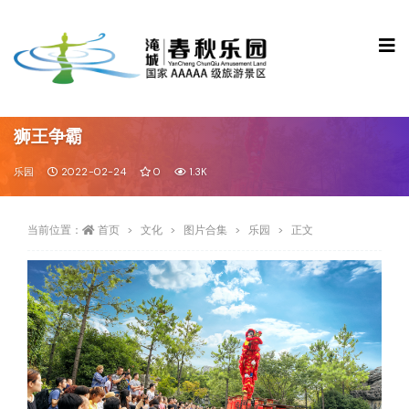
狮王争霸
乐园
2022-02-24
0
1.3K
当前位置：
首页
文化
图片合集
乐园
正文