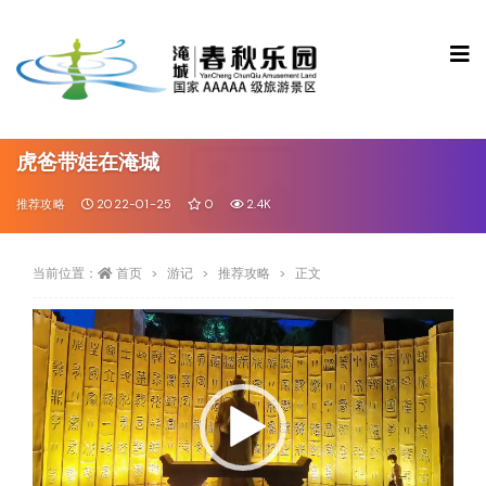
虎爸带娃在淹城
推荐攻略
2022-01-25
0
2.4K
当前位置：
首页
游记
推荐攻略
正文
视
频
播
放
器