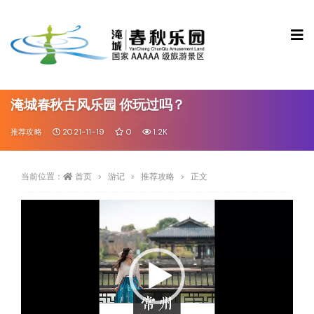
淹城春秋古风乐园 你玩过吗？
推荐攻略
2021-11-19
0
1.2K
当前位置：
首页
游记
推荐攻略
正文
视
频
播
放
器