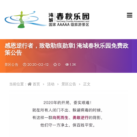
感恩逆行者，致敬勒痕勋章| 淹城春秋乐园免费政
策公告
景区公告
2020-02-12
0
1.3K
当前位置：
首页
活动
景区公告
正文