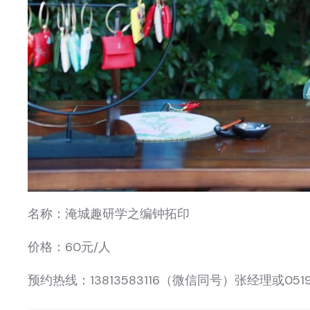
名称：淹城趣研学之编钟拓印
价格：60元/人
预约热线：13813583116（微信同号）张经理或0519-