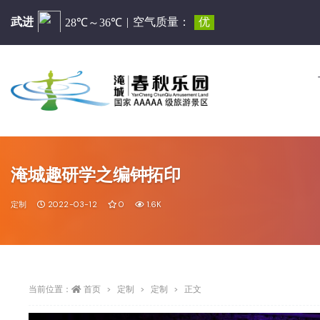
淹城趣研学之编钟拓印
定制
2022-03-12
0
1.6K
当前位置：
首页
定制
定制
正文