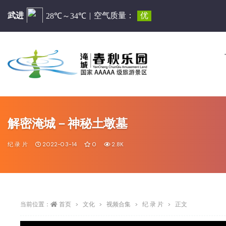
解密淹城－神秘土墩墓
纪 录 片
2022-03-14
0
2.8K
当前位置：
首页
文化
视频合集
纪 录 片
正文