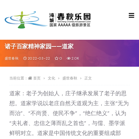
诸子百家精神家园——道家
盛世春秋
2022-03-22
0
2.0K
当前位置：
首页
文化
盛世春秋
正文
道家：老子为创始人，庄子继承发展了老子的思
想。道家学说以老庄自然天道观为主，主张“无为
而治”、“不尚贤、使民不争”，“绝仁绝义”，认为
“夫礼者、忠信之薄而乱之首也”，与儒、墨学派
鲜明对立。道家是中国传统文化的重要组成部