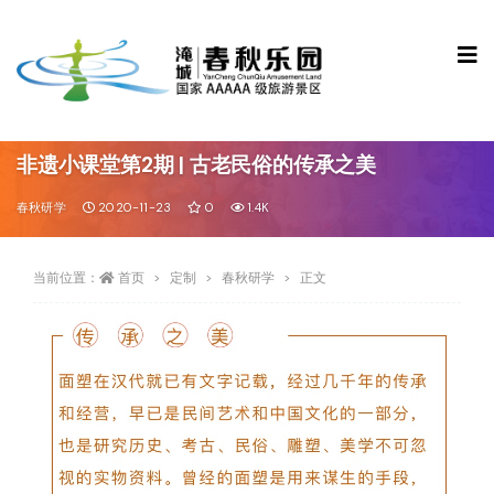
非遗小课堂第2期 | 古老民俗的传承之美
春秋研学
2020-11-23
0
1.4K
当前位置：
首页
定制
春秋研学
正文