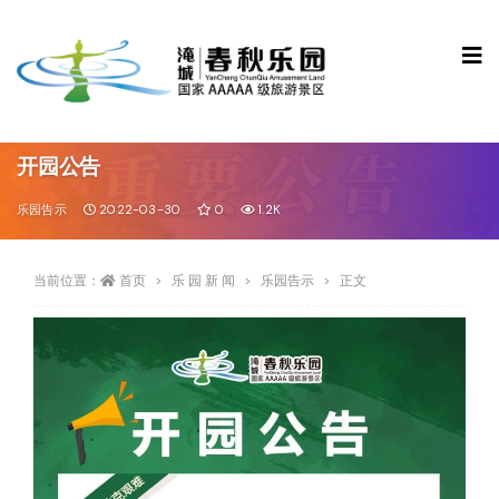
开园公告
乐园告示
2022-03-30
0
1.2K
当前位置：
首页
乐 园 新 闻
乐园告示
正文