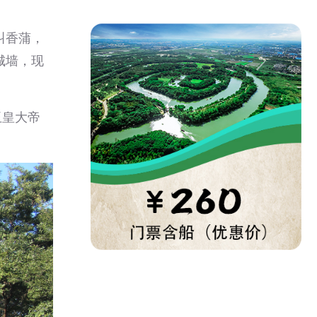
叫香蒲，
城墙，现
玉皇大帝