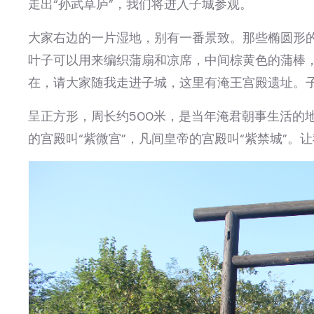
走出“孙武草庐”，我们将进入子城参观。
大家右边的一片湿地，别有一番景致。那些椭圆形
叶子可以用来编织蒲扇和凉席，中间棕黄色的蒲棒
在，请大家随我走进子城，这里有淹王宫殿遗址。
呈正方形，周长约500米，是当年淹君朝事生活的
的宫殿叫“紫微宫”，凡间皇帝的宫殿叫“紫禁城”。