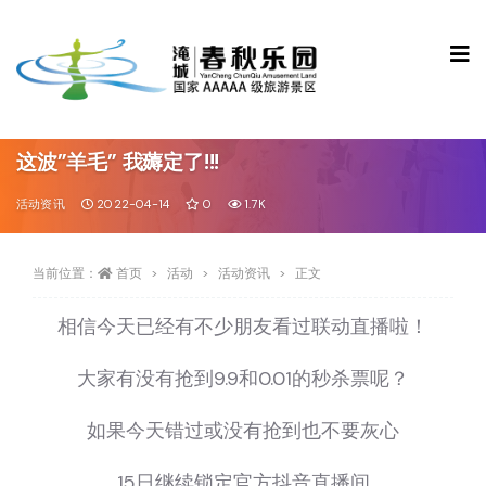
这波”羊毛” 我薅定了!!!
活动资讯
2022-04-14
0
1.7K
当前位置：
首页
活动
活动资讯
正文
相信今天已经有不少朋友看过联动直播啦！
大家有没有抢到9.9和0.01的秒杀票呢？
如果今天错过或没有抢到也不要灰心
15日继续锁定官方抖音直播间