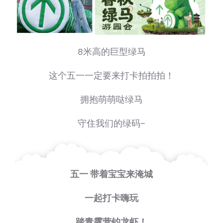
8米高的巨型绿马
这个五一一定要来打卡拍拍拍！
拥抱萌萌哒绿马
守住我们的绿码~
五一 带着宝宝来淹城
一起打卡嗨玩
踏青露营钓龙虾！