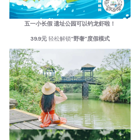
五一小长假 遗址公园可以
钓龙虾
啦！
39.9元
轻松解锁
“野奢”度假模式