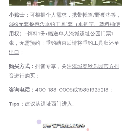
小贴士：
可根据个人需求，携带帐篷/野餐垫等，
39.9元套餐包含垂钓工具1套（垂钓竿、塑料桶使
用权）+饵料1份+赠送单人淹城遗址公园门票1
张
，无需预约；
垂钓结束后请将垂钓工具归还至
出口
；
购买方式：
抖音专享，关注
淹城春秋乐园官方抖
音
进行购买；
咨询电话：
400-188-0005或15851925218；
Tips：
建议从遗址西门进入。