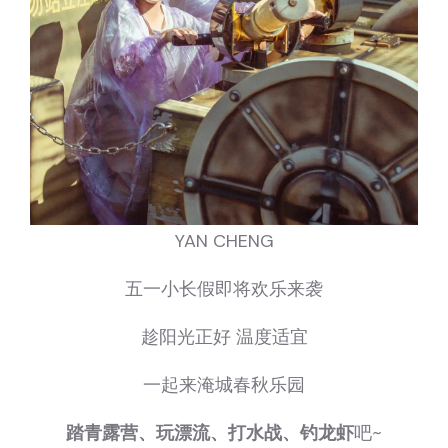
YAN CHENG
五一小长假即将欢乐来袭
趁阳光正好 温度适宜
一起来淹城春秋乐园
踏青露营、玩漂流、打水战、钓龙虾
吧~