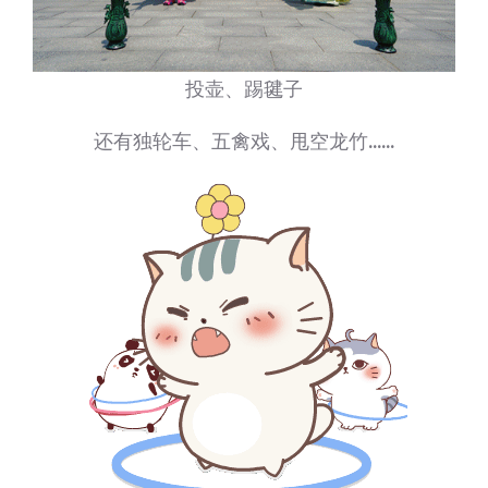
投壶、踢毽子
还有独轮车、五禽戏、甩空龙竹
……