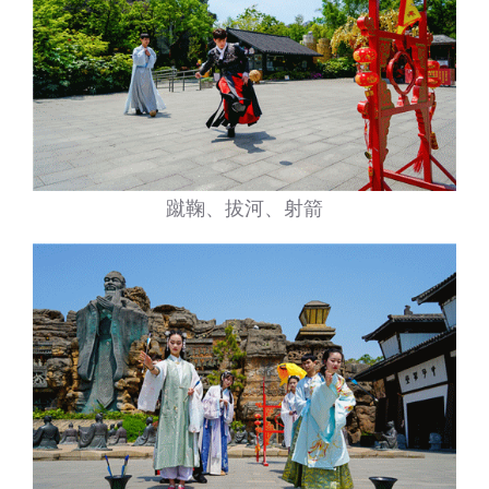
蹴鞠、拔河、射箭