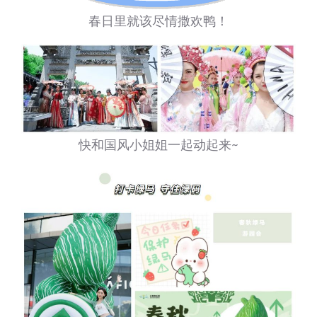
春日里就该尽情撒欢鸭！
快和国风小姐姐一起动起来~