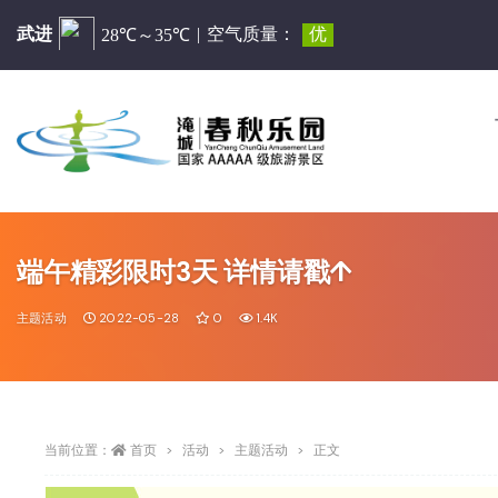
端午精彩限时3天 详情请戳↑
主题活动
2022-05-28
0
1.4K
当前位置：
首页
活动
主题活动
正文