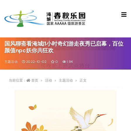
国风聊斋看淹城|1小时奇幻游走夜秀已启幕，百位
颜值npc妖你共狂欢
主题活动
2022-10-02
0
1.9K
当前位置：
首页
活动
主题活动
正文