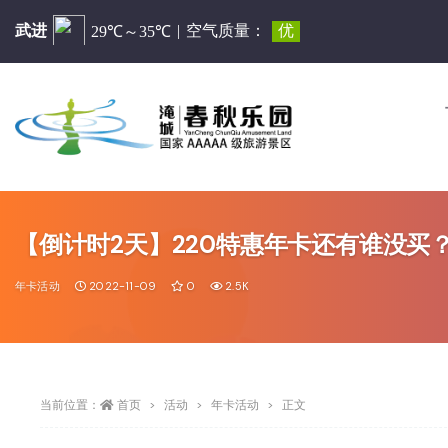
【倒计时2天】220特惠年卡还有谁没买
年卡活动
2022-11-09
0
2.5K
当前位置：
首页
活动
年卡活动
正文