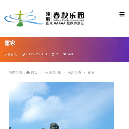
儒家
乐园百态
2022-02-09
0
548
当前位置：
首页
乐 园 新 闻
乐园百态
正文