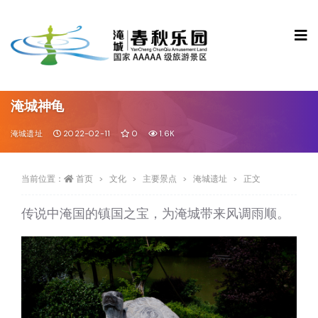
淹城神龟
淹城遗址
2022-02-11
0
1.6K
当前位置：
首页
文化
主要景点
淹城遗址
正文
传说中淹国的镇国之宝，为淹城带来风调雨顺。