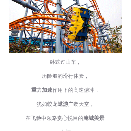
卧式过山车，
历险般的滑行体验，
重力加速
作用下的高速俯冲，
犹如蛟龙
遨游
广袤天空，
在飞驰中领略赏心悦目的
淹城美景
!