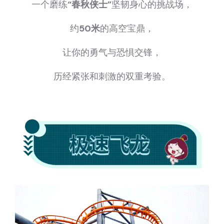
一个磨练
“春秋侠士”
坚韧身心的挑战场，
约
50米
的高空宝鼎，
让你的勇气与恐惧交锋，
历经紧张和刺激的双重考验。