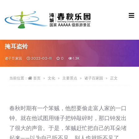
掩耳盗铃
诸子百家园
2022-02-11
0
1.3K
当前位置：
首页
文化
主要景点
诸子百家园
正文
春秋时期有一个笨贼，他想要偷走富人家的一口
钟。就在他试图用锤子把钟敲碎时，那口钟发出
了很大的声音。于是，笨贼赶忙把自己的耳朵堵
起来——以为自己听不见，别人也就听不见了。