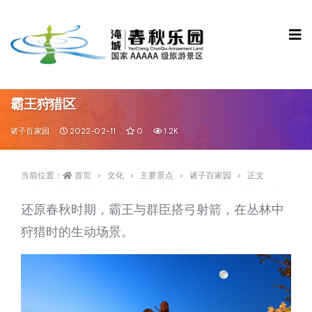
霸王狩猎区
诸子百家园
2022-02-11
0
1.2K
当前位置：
首页
文化
主要景点
诸子百家园
正文
还原春秋时期，霸王与群臣搭弓射箭，在丛林中
狩猎时的生动场景。