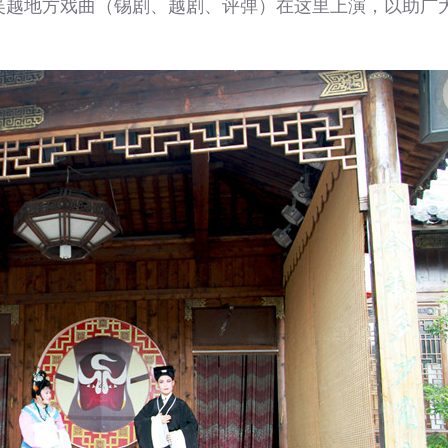
吴越地方戏曲（锡剧、越剧、评弹）在这里上演，以助广