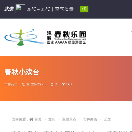
春秋小戏台
市井商街
2022-02-11
0
1.6K
当前位置：
首页
文化
主要景点
市井商街
正文