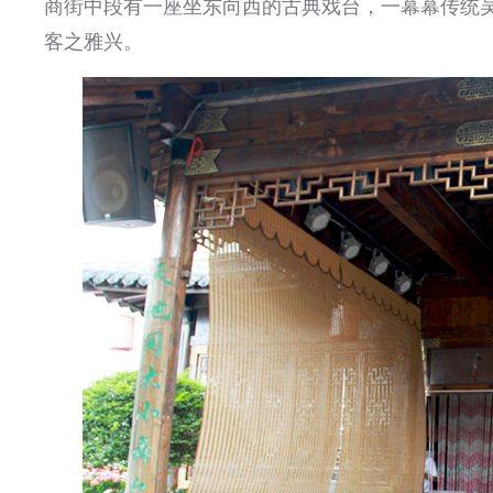
商街中段有一座坐东向西的古典戏台，一幕幕传统
客之雅兴。