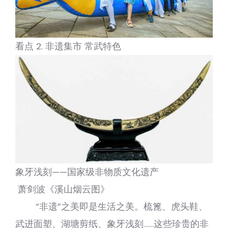
看点 2. 非遗集市 常武特色
象牙浅刻——国家级非物质文化遗产
萧剑波《溪山烟云图》
“非遗”之美即是生活之美。梳篦、虎头鞋、
武进面塑、湖塘剪纸、象牙浅刻……这些珍贵的非