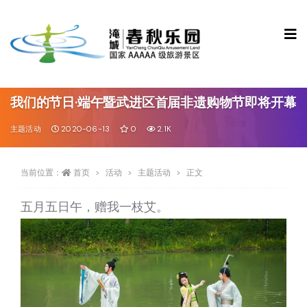
我们的节日·端午暨武进区首届非遗购物节即将开幕
主题活动
2020-06-13
0
2.1K
当前位置：
首页
活动
主题活动
正文
五月五日午，赠我一枝艾。