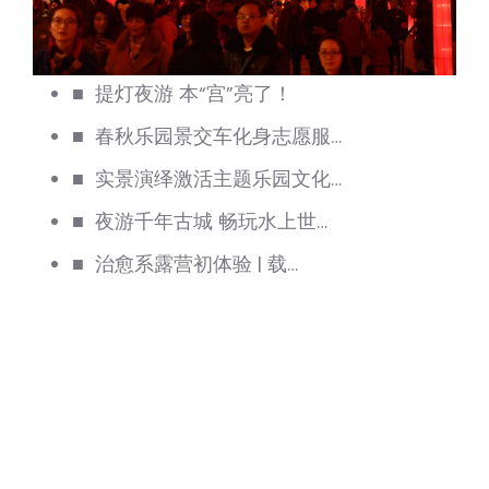
■ 提灯夜游 本“宫”亮了！
■ 春秋乐园景交车化身志愿服…
■ 实景演绎激活主题乐园文化…
■ 夜游千年古城 畅玩水上世…
■ 治愈系露营初体验 | 载…