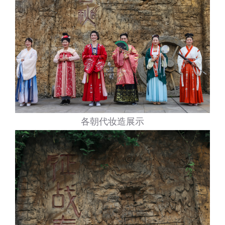
各朝代妆造展示