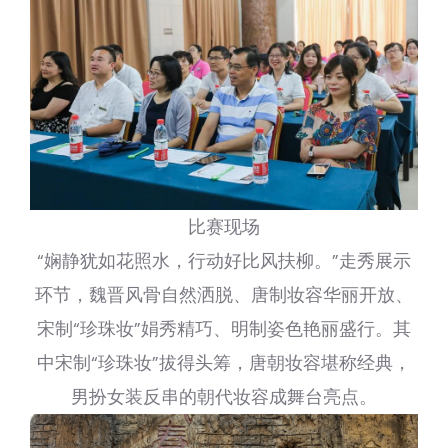
比赛现场
“娴静犹如花照水，行动好比风扶柳。”走秀展示
环节，魏晋风骨自然洒脱、唐制妆容华丽开放、
宋制“珍珠妆”娟秀精巧、明制姿色艳丽盛行。其
中宋制“珍珠妆”拔得头筹，唐朝妆容堪称经典，
男扮女装反串的朝代妆容成舞台亮点。