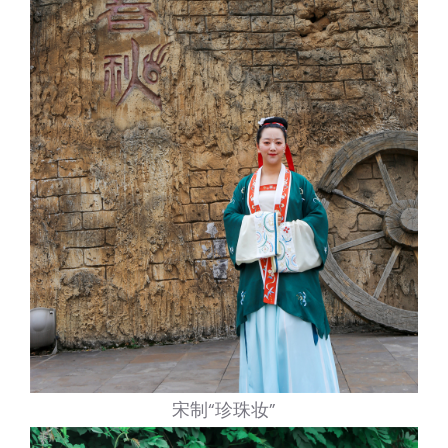
宋制“珍珠妆”