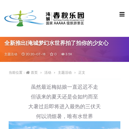
全新推出|淹城梦幻水世界拍了拍你的少女心
主题活动
2020-07-18
0
3.5K
当前位置：
首页
活动
主题活动
正文
虽然最近梅姑娘一直迟迟不走
但该来的夏天还是会如约而至
大暑过后即将进入最热的三伏天
何以消烦暑，唯有水世界