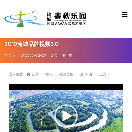
2019淹城品牌视频3.0
宣 传 片
2022-02-23
0
1.4K
当前位置：
首页
文化
视频合集
宣 传 片
正文
视
频
播
放
器