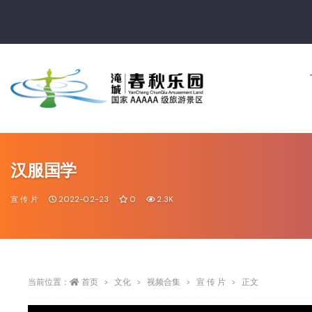
汉服国学
宣 传 片
2022-02-23
0
2.3K
当前位置：
首页
文化
视频合集
宣 传 片
正文