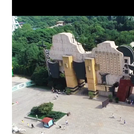
视
频
播
放
器