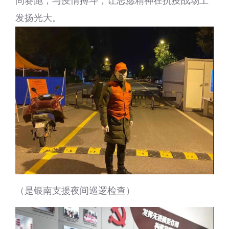
间赛跑，与疫情搏斗，让志愿精神在抗疫战场上
发扬光大。
（是银南支援夜间巡逻检查）