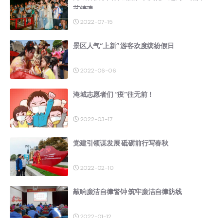
艺铸魂
2022-07-15
景区人气“上新” 游客欢度缤纷假日
2022-06-06
淹城志愿者们 “疫”往无前！
2022-03-17
党建引领谋发展 砥砺前行写春秋
2022-02-10
敲响廉洁自律警钟 筑牢廉洁自律防线
2022-01-12