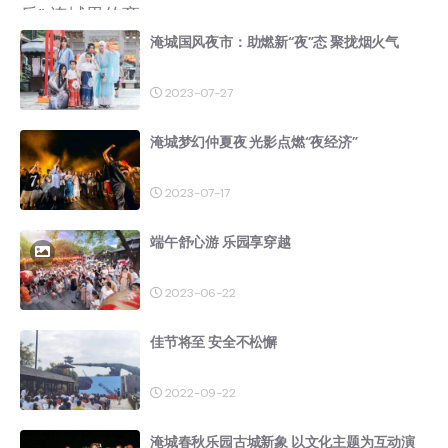
淹城国风夜市：助燃新“夜”态 聚拢烟火气
2023-07-27
淹城梦幻仲夏夜 光影点燃“夜经济”
2023-07-17
端午舒心游 乐园享穿越
2023-06-22
佳节将至 安全不松懈
2022-09-22
淹城春秋乐园古城新象 以文化主题为互动演