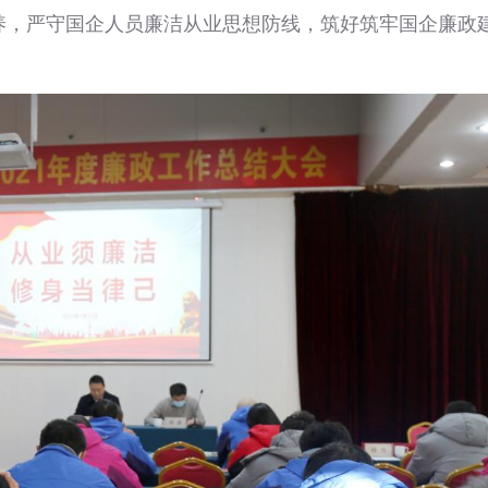
养，严守国企人员廉洁从业思想防线，筑好筑牢国企廉政