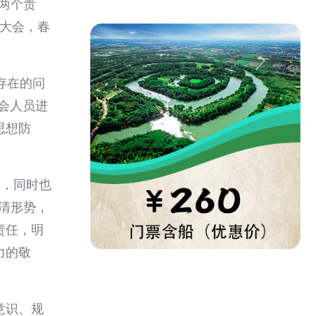
两个责
结大会，春
存在的问
会人员进
思想防
年，同时也
认清形势，
责任，明
力的敬
意识、规