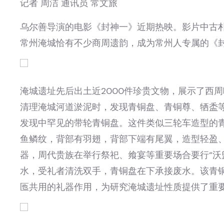
记者 周洁 通讯员 常文旅
乌尔善导演的电影《封神一》近期热映。影片中古
常州淹城恰有不少商周遗韵，成为常州人专属的《封
淹城遗址先后出土近2000件珍贵文物，展示了西周
清理淹城河道淤泥时，发现青铜盘、青铜尊、牺盉
发现中罕见的带轮青铜盘。这件类似三轮车造型的
鱼鳞纹，背部有羽翅，背部下端有尾翼，造型轻盈
器，周代贵族在举行祭祀、飨宴等重要场合要行“沃盥
水，受礼者清洗双手，青铜盘在下承接废水。该青
匜共用的礼器作用，为研究淹城遗址性质提供了重