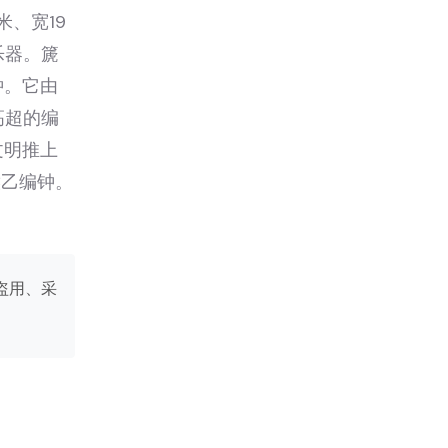
、宽19
乐器。篪
钟。它由
高超的编
文明推上
侯乙编钟。
盗用、采