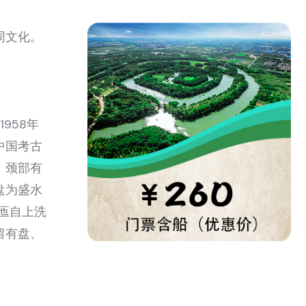
周文化。
958年
中国考古
，颈部有
盘为盛水
奉匜自上洗
留有盘、