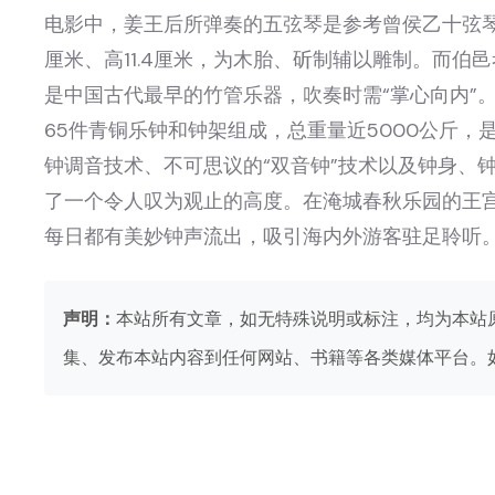
电影中，姜王后所弹奏的五弦琴是参考曾侯乙十弦琴还
厘米、高11.4厘米，为木胎、斫制辅以雕制。而伯
是中国古代最早的竹管乐器，吹奏时需“掌心向内”
65件青铜乐钟和钟架组成，总重量近5000公斤
钟调音技术、不可思议的“双音钟”技术以及钟身、
了一个令人叹为观止的高度。在淹城春秋乐园的王宫偏
每日都有美妙钟声流出，吸引海内外游客驻足聆听
声明：
本站所有文章，如无特殊说明或标注，均为本站
集、发布本站内容到任何网站、书籍等各类媒体平台。