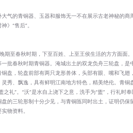
朴大气的青铜器、玉器和服饰无一不在展示古老神秘的商
神》“售后”。
晚期至春秋时期，下至百姓、上至王侯生活的方方面面。1
等一批春秋时期青铜器。淹城出土的双龙负舟三轮盘，是
青铜盘，轮盘前部有两只龙形兽体，头部有眼、嘴和飞翅
、灵秀、飘逸，具有鲜明江南地方特色，精美绝伦。青铜
之礼”。“沃”是水自上浇下之意，洗手为“盥”，行礼时
铜盘的三轮形制十分少见，与青铜匜同时出土，证明仍保
要实物资料。