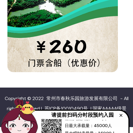
日最大承载量：45000人
Copyright © 2022
常州市春秋乐园旅游发展有限公司
- All
最大瞬时承载量：35000人
rights reserved
|
苏ICP备10010490号
|
国家AAAAA级景
当前时间：
13
:
12
请提前扫码分时段预约入园
×
点 全国低碳旅游示范区
日最大承载量：45000人
最大瞬时承载量：35000人