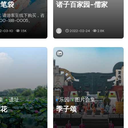
家笔袋
诸子百家园-儒家
元 请游客至线下购买，咨
0-188-0005。
2-03-10
1.5K
2022-02-24
2.8K
集
遗址
乐园
图片合集
荷花
季子颂