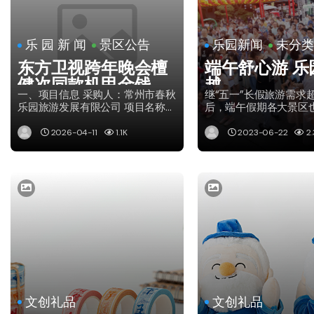
乐 园 新 闻
景区公告
乐园新闻
未分类
东方卫视跨年晚会檀
端午舒心游 乐
健次同款机甲金钱豹
越
一、项目信息 采购人：常州市春秋
继“五一”长假旅游需求
租赁服务项目单一来
乐园旅游发展有限公司 项目名称：
后，端午假期各大景区
源采购公示
东方卫视跨年晚会檀健次同款机...
特色游，为了让游客感
的...
2026-04-11
1.1K
2023-06-22
2.
文创礼品
文创礼品