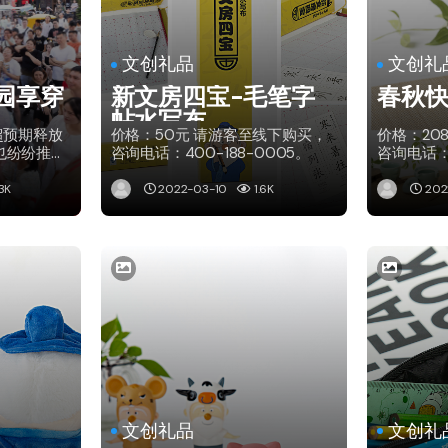
文创礼品
文创礼
园享穿
新文房四宝-毛笔字
春秋
帖水写布
超预期释放
价格：50元 请游客至线下购买，
价格：20
也纷纷推出
咨询电话：400-188-0005。
咨询电话：4
受不一样
3K
2022-03-10
1.6K
202
文创礼品
文创礼