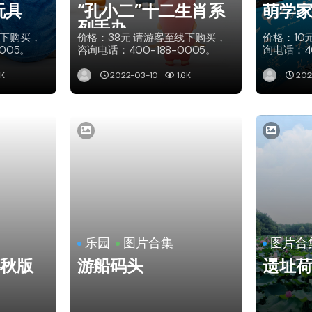
玩具
“孔小二”十二生肖系
萌学
列手办
线下购买，
价格：38元 请游客至线下购买，
价格：10
005。
咨询电话：400-188-0005。
询电话：40
5K
2022-03-10
1.6K
202
乐园
图片合集
图片合
春秋版
游船码头
遗址