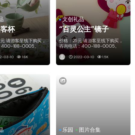
品
文创礼品
快客杯
“百灵公主”镜子
8元 请游客至线下购买，
价格：25元 请游客至线下购买，
00-188-0005。
咨询电话：400-188-0005。
2-03-10
1.6K
2022-03-10
1.5K
品
乐园
图片合集