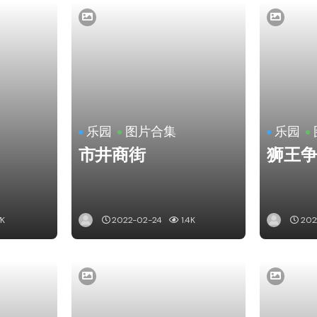
乐园
图片合集
乐园
市井商街
狮王
7K
2022-02-24
1.4K
202