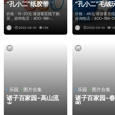
“孔小二”纸胶带
“孔小二”毛绒
价格：15~20元 请游客至线下购
价格：48元 请游客至
买，咨询电话：400-188-
咨询电话：400-188-0
0005。
2022-03-10
1.5K
2022-03-10
1.
乐园
图片合集
乐园
图片合集
诸子百家园-高山流
诸子百家园-
水
图